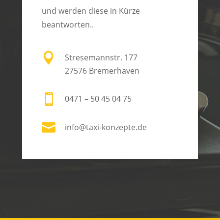
und werden diese in Kürze
beantworten..

Stresemannstr. 177
27576 Bremerhaven

0471 – 50 45 04 75

info@taxi-konzepte.de